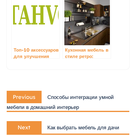
интерьера с
помощью кухонной
помощью цвета
мебели
Топ-10 аксессуаров
Кухонная мебель в
для улучшения
стиле ретро:
интерьера с
возвращение в
мебелью
прошлое с шармом
Навигация
Previous
по
Previous
Способы интеграции умной
post:
записям
мебели в домашний интерьер
Next
Next
Как выбрать мебель для дачи
post: