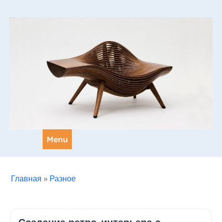
Skip
to
content
Menu
Главная
»
Разное